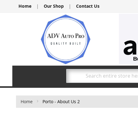
Skip
Home
|
Our Shop
|
Contact Us
to
Content
Search
Home
Porto - About Us 2