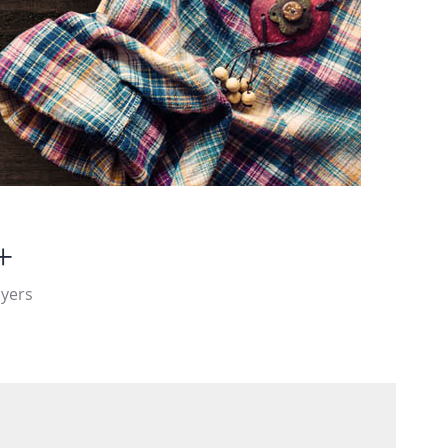
+
uyers