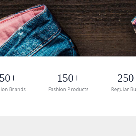
50+
150+
250
hion Brands
Fashion Products
Regular B